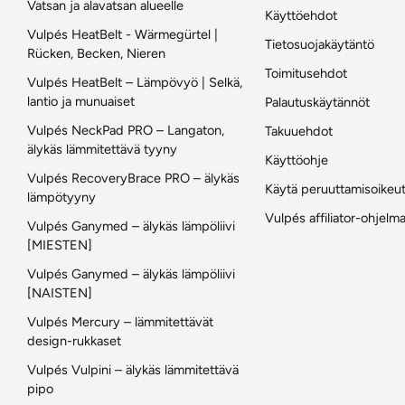
Vatsan ja alavatsan alueelle
Käyttöehdot
Vulpés HeatBelt - Wärmegürtel |
Tietosuojakäytäntö
Rücken, Becken, Nieren
Toimitusehdot
Vulpés HeatBelt – Lämpövyö | Selkä,
lantio ja munuaiset
Palautuskäytännöt
Vulpés NeckPad PRO – Langaton,
Takuuehdot
älykäs lämmitettävä tyyny
Käyttöohje
Vulpés RecoveryBrace PRO – älykäs
Käytä peruuttamisoikeu
lämpötyyny
Vulpés affiliator-ohjelm
Vulpés Ganymed – älykäs lämpöliivi
[MIESTEN]
Vulpés Ganymed – älykäs lämpöliivi
[NAISTEN]
Vulpés Mercury – lämmitettävät
design-rukkaset
Vulpés Vulpini – älykäs lämmitettävä
pipo