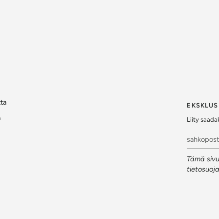
tta
EKSKLUS
a
Liity saadak
Tämä sivu
tietosuoj