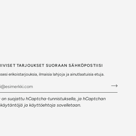
IIVISET TARJOUKSET SUORAAN SÄHKÖPOSTIISI
sesi erikoistarjouksia, ilmaisia lahjoja ja ainutlaatuisia etuja.
 on suojattu hCaptcha-tunnistuksella, ja hCaptchan
akäytäntöjä
ja
käyttöehtoja
sovelletaan.