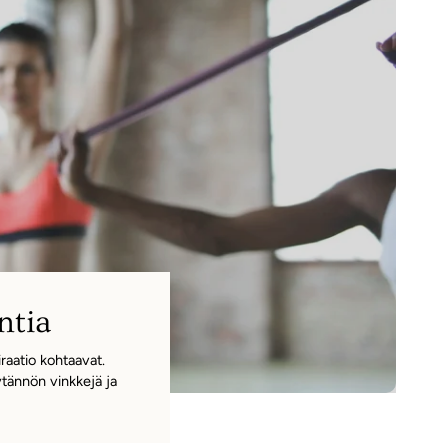
–
ntia
raatio kohtaavat.
ytännön vinkkejä ja