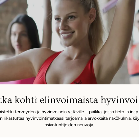
â
ka kohti elinvoimaista hyvinvoi
tettu terveyden ja hyvinvoinnin ystäville – paikka, jossa tieto ja inspi
rikastuttaa hyvinvointimatkaasi tarjoamalla arvokkaita näkökulmia, kä
asiantuntijoiden neuvoja.