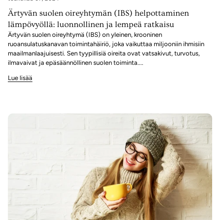
Ärtyvän suolen oireyhtymän (IBS) helpottaminen
lämpövyöllä: luonnollinen ja lempeä ratkaisu
Ärtyvän suolen oireyhtymä (IBS) on yleinen, krooninen
ruoansulatuskanavan toimintahäiriö, joka vaikuttaa miljooniin ihmisiin
maailmanlaajuisesti. Sen tyypillisiä oireita ovat vatsakivut, turvotus,
ilmavaivat ja epäsäännöllinen suolen toiminta....
Lue lisää