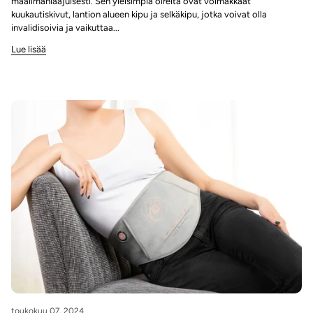
maailmanlaajuisesti. Sen yleisimpiä oireita ovat voimakkaat
kuukautiskivut, lantion alueen kipu ja selkäkipu, jotka voivat olla
invalidisoivia ja vaikuttaa...
Lue lisää
toukokuu 07, 2024