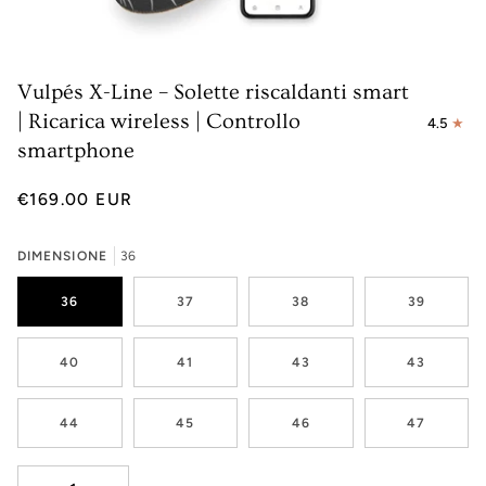
Vulpés X-Line – Solette riscaldanti smart
| Ricarica wireless | Controllo
4.5
smartphone
€169.00 EUR
DIMENSIONE
36
36
37
38
39
40
41
43
43
44
45
46
47