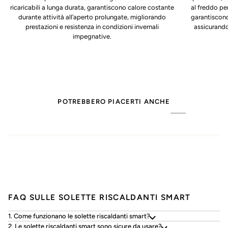
ricaricabili a lunga durata, garantiscono calore costante
al freddo pe
durante attività all’aperto prolungate, migliorando
garantiscono
prestazioni e resistenza in condizioni invernali
assicurando
impegnative.
POTREBBERO PIACERTI ANCHE
FAQ SULLE SOLETTE RISCALDANTI SMART
1. Come funzionano le solette riscaldanti smart?
2. Le solette riscaldanti smart sono sicure da usare?