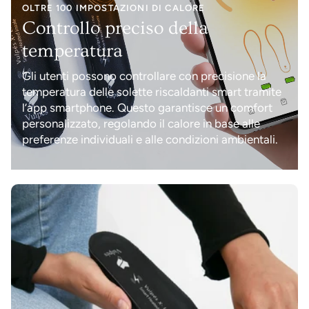
OLTRE 100 IMPOSTAZIONI DI CALORE
Controllo preciso della
temperatura
Gli utenti possono controllare con precisione la
temperatura delle solette riscaldanti smart tramite
l’app smartphone. Questo garantisce un comfort
personalizzato, regolando il calore in base alle
preferenze individuali e alle condizioni ambientali.