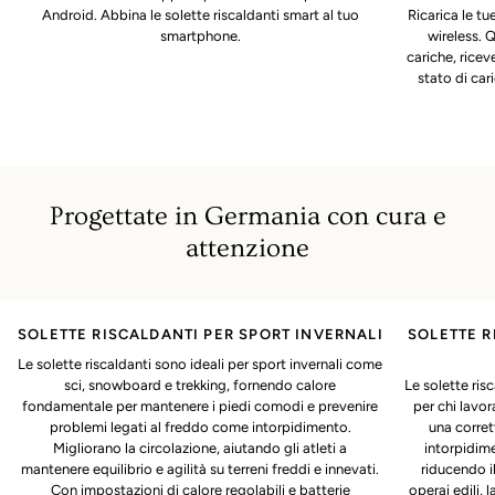
Android. Abbina le solette riscaldanti smart al tuo
Ricarica le tu
smartphone.
wireless.
cariche, ricev
stato di car
Progettate in Germania con cura e
attenzione
SOLETTE RISCALDANTI PER SPORT INVERNALI
SOLETTE R
Le solette riscaldanti sono ideali per sport invernali come
sci, snowboard e trekking, fornendo calore
Le solette ris
fondamentale per mantenere i piedi comodi e prevenire
per chi lavo
problemi legati al freddo come intorpidimento.
una corret
Migliorano la circolazione, aiutando gli atleti a
intorpidime
mantenere equilibrio e agilità su terreni freddi e innevati.
riducendo il
Con impostazioni di calore regolabili e batterie
operai edili, 